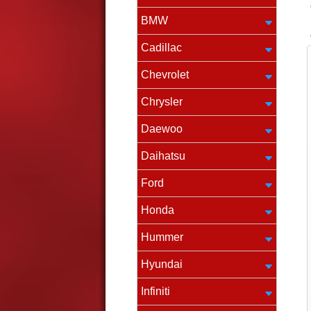
BMW
Cadillac
Chevrolet
Chrysler
Daewoo
Daihatsu
Ford
Honda
Hummer
Hyundai
Infiniti