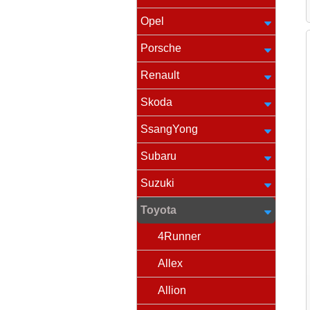
Opel
Porsche
Renault
Skoda
SsangYong
Subaru
Suzuki
Toyota
4Runner
Allex
Allion