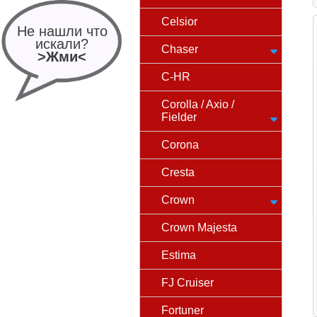
Celsior
Не нашли что
искали?
Chaser
>Жми<
C-HR
Corolla / Axio /
Fielder
Corona
Cresta
Crown
Crown Majesta
Estima
FJ Cruiser
Fortuner