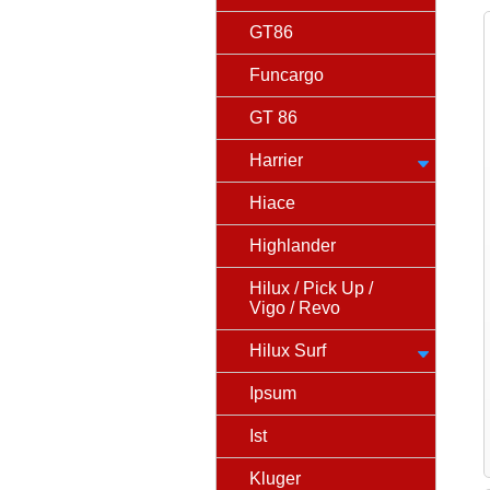
GT86
Funcargo
GT 86
Harrier
Hiace
Highlander
Hilux / Pick Up /
Vigo / Revo
Hilux Surf
Ipsum
Ist
Kluger