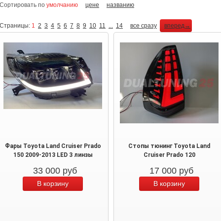
Сортировать по
умолчанию
цене
названию
Страницы:
1
2
3
4
5
6
7
8
9
10
11
...
14
все сразу
вперед→
Фары Toyota Land Cruiser Prado
Стопы тюнинг Toyota Land
150 2009-2013 LED 3 линзы
Cruiser Prado 120
33 000
руб
17 000
руб