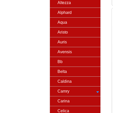
Altezza
Alphard
Aqua
Aristo
Auris
Avensis
Bb
Belta
Caldina
Camry
Carina
Celica