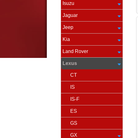
Isuzu
Jaguar
Jeep
Kia
Land Rover
Lexus
CT
IS
IS-F
ES
GS
GX