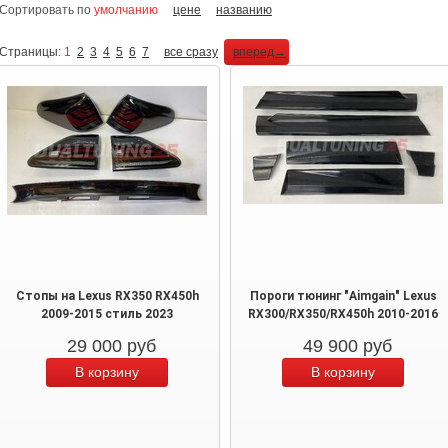
Сортировать по
умолчанию
цене
названию
Страницы:
1
2
3
4
5
6
7
все сразу
вперед→
Стопы на Lexus RX350 RX450h
Пороги тюнинг "Aimgain" Lexus
2009-2015 стиль 2023
RX300/RX350/RX450h 2010-2016
29 000
руб
49 900
руб