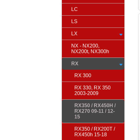
LC
LS
LX
NX - NX200,
NX200t, NX300h
RX
RX 300
RX 330, RX 350
2003-2009
RX350 / RX450H /
RX270 09-11 / 12-
15
RX350 / RX200T /
RX450h 15-18