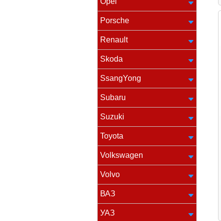
Opel
Porsche
Renault
Skoda
SsangYong
Subaru
Suzuki
Toyota
Volkswagen
Volvo
ВАЗ
УАЗ