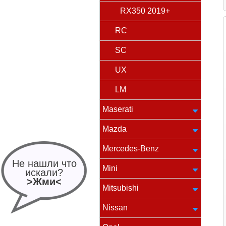
RX350 2019+
RC
SC
UX
LM
Maserati
Mazda
Mercedes-Benz
Не нашли что
Mini
искали?
>Жми<
Mitsubishi
Nissan