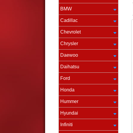
BMW
Cadillac
Chevrolet
Chrysler
Daewoo
Daihatsu
Ford
Honda
Hummer
Hyundai
Infiniti