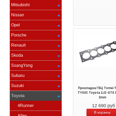
Mitsubishi
Nissan
Opel
Porsche
Renault
Skoda
SsangYong
Subaru
Suzuki
Прокладка ГБЦ Tomei T
TY03C Toyota 2JZ-GTE
Toyota
2mm
12 690
руб
4Runner
Allex