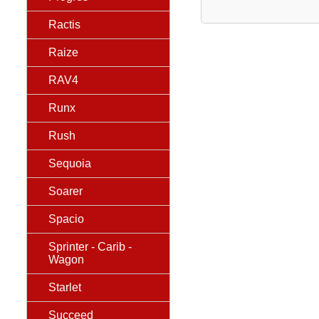
Ractis
Raize
RAV4
Runx
Rush
Sequoia
Soarer
Spacio
Sprinter - Carib -
Wagon
Starlet
Succeed