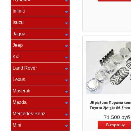
Infiniti
Isuzu
Jaguar
Jeep
Kia
Land Rover
Lexus
Maserati
Mazda
JE pistons Поршни ко
Toyota 2jz-gte 86.5mm (
Mercedes-Benz
71 500
руб
Mini