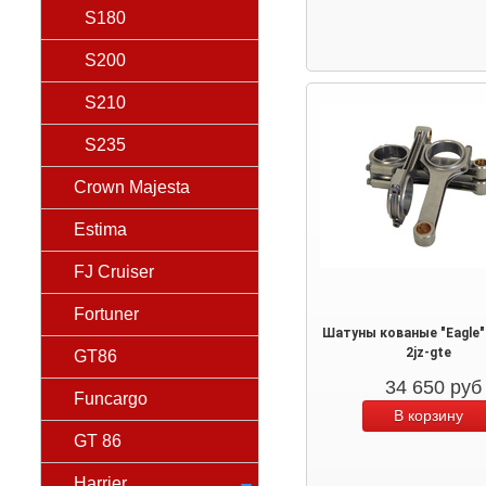
S180
S200
S210
S235
Crown Majesta
Estima
FJ Cruiser
Fortuner
Шатуны кованые "Eagle"
2jz-gte
GT86
34 650
руб
Funcargo
GT 86
Harrier