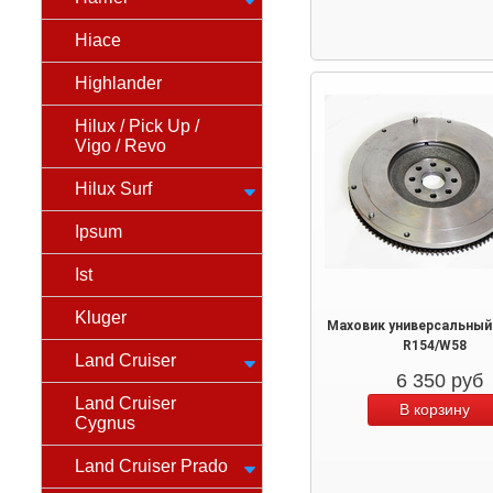
Hiace
Highlander
Hilux / Pick Up /
Vigo / Revo
Hilux Surf
Ipsum
Ist
Kluger
Маховик универсальный
R154/W58
Land Cruiser
6 350
руб
Land Cruiser
Cygnus
Land Cruiser Prado