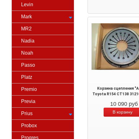
Levin
Mark
MR2
Nadia
Noah
Passo
Platz
Корзина сцепления "A
Premio
Toyota R154 CT138 3121
Previa
10 090
руб
Prius
Probox
Progres