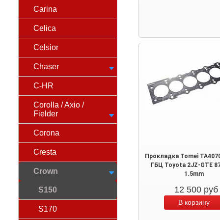
Carina
Celica
Celsior
Chaser
C-HR
Corolla / Axio /
Fielder
Corona
Cresta
Прокладка Tomei TA407
ГБЦ Toyota 2JZ-GTE 8
Crown
1.5mm
12 500
руб
S150
S170