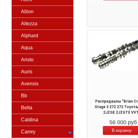
Allion
Altezza
Alphard
Aqua
Aristo
Auris
Avensis
Bb
Распредвалы "Brian C
Stage 3 272 272 Toyota/
Belta
2JZGE 2JZGTE VVT
Caldina
56 000
руб
Camry