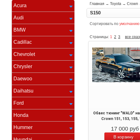
Главная
→
Toyota
→
Crown
Acura
S150
Audi
Сортировать по
умолчанию
BMW
Страницы:
1
2
3
все сраз
Cadillac
Chevrolet
Chrysler
Daewoo
Daihatsu
Ford
Обвес тюнинг "WALD" на
Honda
Crown 151, 153, 155,
Hummer
17 000
руб
Hyundai