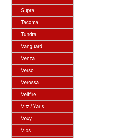
Supra
Tacoma
Tundra
Vanguard
Venza
Verso
Verossa
Vellfire
Vitz / Yaris
Voxy
Vios