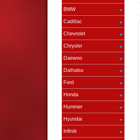
BMW
Cadillac
Chevrolet
Chrysler
Daewoo
Daihatsu
Ford
Honda
Hummer
Hyundai
Infiniti