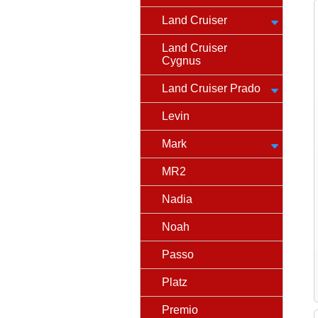
Land Cruiser
Land Cruiser
Cygnus
Land Cruiser Prado
Levin
Mark
MR2
Nadia
Noah
Passo
Platz
Premio