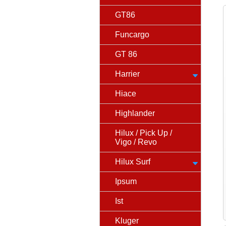
GT86
Funcargo
GT 86
Harrier
Hiace
Highlander
Hilux / Pick Up /
Vigo / Revo
Hilux Surf
Ipsum
Ist
Kluger