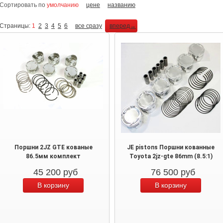
Сортировать по
умолчанию
цене
названию
Страницы:
1
2
3
4
5
6
все сразу
вперед→
Поршни 2JZ GTE кованые
JE pistons Поршни кованные
86.5мм комплект
Toyota 2jz-gte 86mm (8.5:1)
45 200
руб
76 500
руб