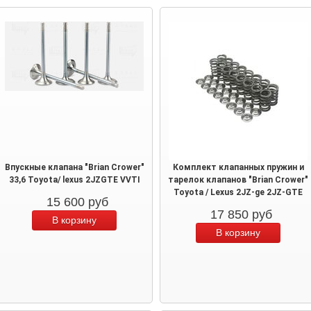
Впускные клапана "Brian Crower"
Комплект клапанных пружин и
33,6 Toyota/ lexus 2JZGTE VVTI
тарелок клапанов "Brian Crower"
Toyota / Lexus 2JZ-ge 2JZ-GTE
15 600
руб
17 850
руб