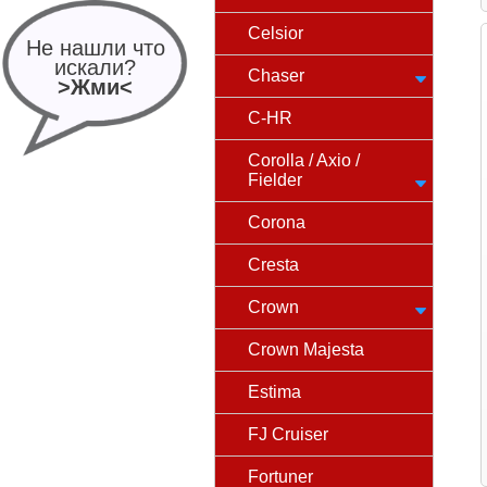
Celsior
Не нашли что
искали?
Chaser
>Жми<
C-HR
Corolla / Axio /
Fielder
Corona
Cresta
Crown
Crown Majesta
Estima
FJ Cruiser
Fortuner