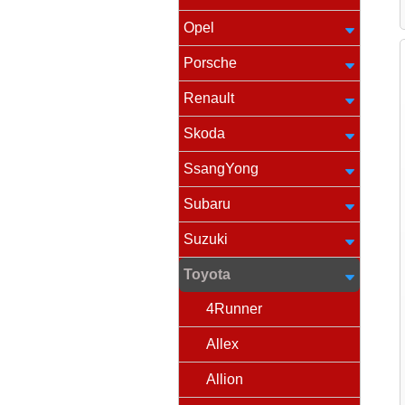
Opel
Porsche
Renault
Skoda
SsangYong
Subaru
Suzuki
Toyota
4Runner
Allex
Allion