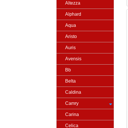
Altezza
Alphard
Aqua
Aristo
Auris
Avensis
Bb
Belta
Caldina
Camry
Carina
Celica