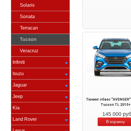
Solaris
Sonata
Terracan
Tucson
Veracruz
Infiniti
Isuzu
Jaguar
Jeep
Тюнинг обвес "AVENGER"
Tucson TL 2015+
Kia
145 000
ру
Land Rover
Lexus