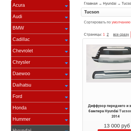
Главная
→
Hyundai
→
Tucs
Acura
Tucson
Audi
Сортировать по
умолчанию
BMW
Страницы:
1
2
все сразу
Cadillac
Chevrolet
Chrysler
Daewoo
Daihatsu
Ford
Диффузор переднего и 
Honda
бампера Hyundai Tucso
2014
Hummer
13 000
руб
Hyundai