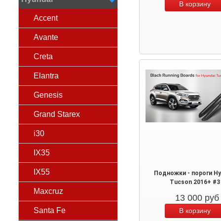
Accent
Avante
Creta
Elantra
Genesis
Grand Starex
i30
IX35
IX55
Подножки - пороги Hy
Tucson 2016+ #3
Maxcruz
13 000
руб
Santa Fe