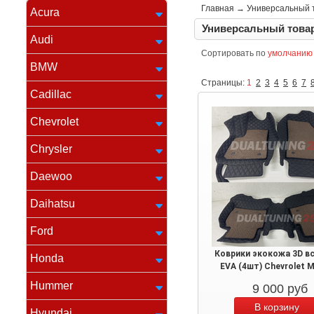
Главная
→
Универсальный 
Acura
Универсальный това
Audi
Сортировать по
умолчанию
BMW
Страницы:
1
2
3
4
5
6
7
Cadillac
Chevrolet
Chrysler
Daewoo
Daihatsu
Ford
Коврики экокожа 3D в
Honda
EVA (4шт) Chevrolet M
Hummer
9 000
руб
Hyundai