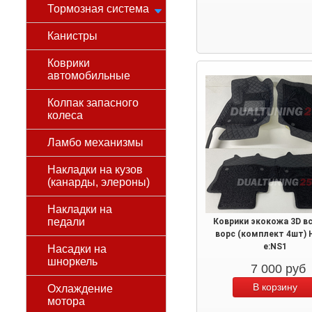
Тормозная система
Канистры
Коврики
автомобильные
Колпак запасного
колеса
Ламбо механизмы
Накладки на кузов
(канарды, элероны)
Накладки на
педали
Коврики экокожа 3D в
ворс (комплект 4шт) 
e:NS1
Насадки на
шноркель
7 000
руб
Охлаждение
мотора