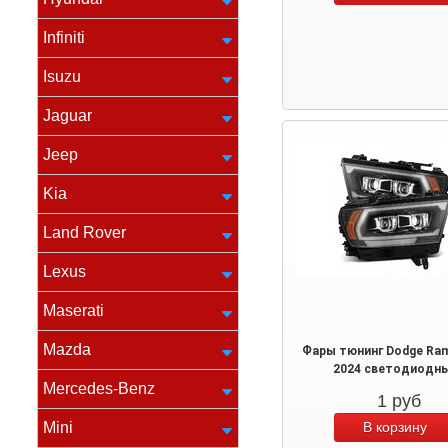
Infiniti
Isuzu
Jaguar
Jeep
Kia
Land Rover
Lexus
Maserati
Mazda
Фары тюнинг Dodge Ram
2024 светодиодн
Mercedes-Benz
1
руб
Mini