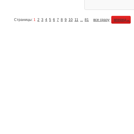
Страницы:
1
2
3
4
5
6
7
8
9
10
11
...
81
все сразу
вперед→