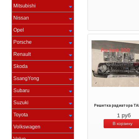
Mitsubishi
Nissan
Opel
Porsche
Renault
Skoda
SsangYong
Subaru
Suzuki
Решетка радиатора TA
Toyota
1
руб
Volkswagen
Volvo