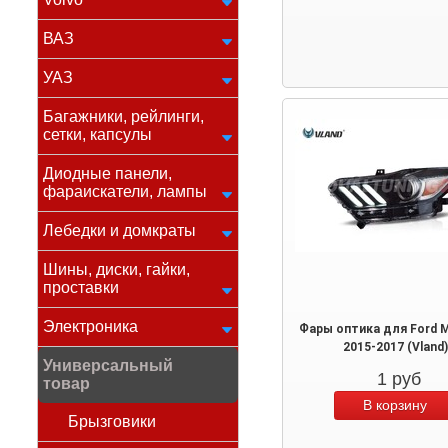
ВАЗ
УАЗ
Багажники, рейлинги,
сетки, капсулы
Диодные панели,
фараискатели, лампы
Лебедки и домкраты
Шины, диски, гайки,
проставки
Электроника
Фары оптика для Ford 
2015-2017 (Vland)
Универсальный
1
руб
товар
Брызговики