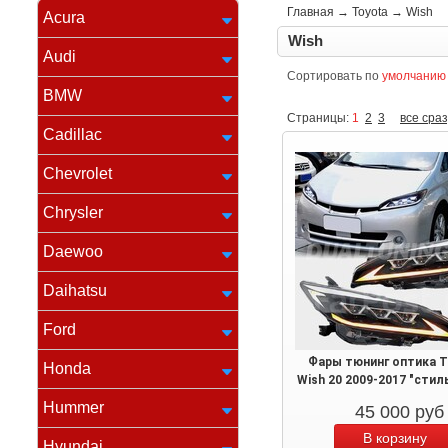
Главная
→
Toyota
→
Wish
Acura
Wish
Audi
Сортировать по
умолчанию
BMW
Страницы:
1
2
3
все сраз
Cadillac
Chevrolet
Chrysler
Daewoo
Daihatsu
Ford
Фары тюнинг оптика T
Honda
Wish 20 2009-2017 "стил
Hummer
45 000
руб
Hyundai