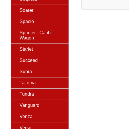
Soarer
Spacio
Sprinter - Carib -
Wagon
Starlet
Succeed
Supra
Tacoma
Tundra
Vanguard
Venza
Verso