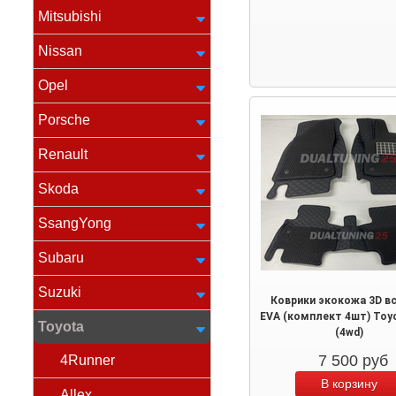
Mitsubishi
Nissan
Opel
Porsche
Renault
Skoda
SsangYong
Subaru
Suzuki
Коврики экокожа 3D в
EVA (комплект 4шт) Toy
Toyota
(4wd)
7 500
руб
4Runner
Allex