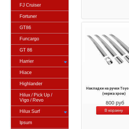
FJ Cruiser
Fortuner
GT86
Funcargo
GT 86
Harrier
Hiace
Highlander
Накладки на ручки Toyo
(нержа хром)
Hilux / Pick Up /
Vigo / Revo
800
руб
Hilux Surf
Ipsum