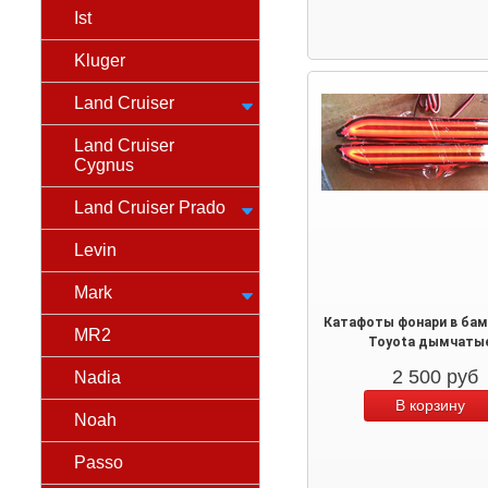
Ist
Kluger
Land Cruiser
Land Cruiser
Cygnus
Land Cruiser Prado
Levin
Mark
Катафоты фонари в бам
MR2
Toyota дымчаты
2 500
руб
Nadia
Noah
Passo