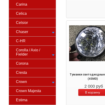
Carina
Celica
Celsior
Chaser
C-HR
Corolla / Axio /
Fielder
Corona
Cresta
Туманки светодиодные
(4SMD)
Crown
2 000
руб
Crown Majesta
Estima