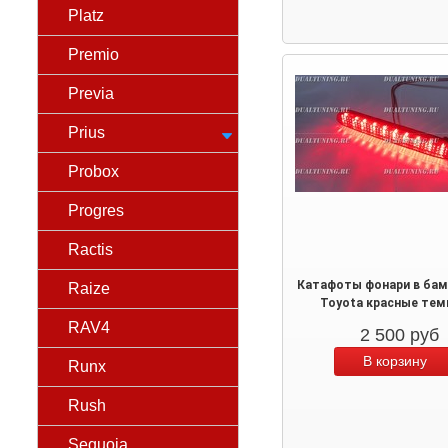
Platz
Premio
Previa
Prius
Probox
Progres
Ractis
Катафоты фонари в бам
Raize
Toyota красные те
RAV4
2 500
руб
Runx
Rush
Sequoia