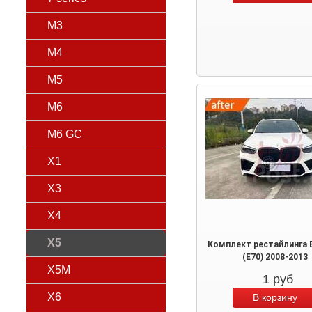
M3
M4
M5
M6
M6 GC
X1
X3
X4
X5
Комплект рестайлинга
(E70) 2008-2013
X5M
1
руб
X6