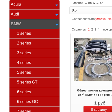
Главная
→
BMW
→
X5
Acura
X5
Audi
Сортировать по
умолчанию
BMW
Страницы:
1
2
3
4
все с
1 series
2 series
3 series
4 series
5 series
5 series GT
Обвес тюнинг комплек
6 series
Tech" BMW X5 F15 (2013
6 series GC
1
руб
7 series