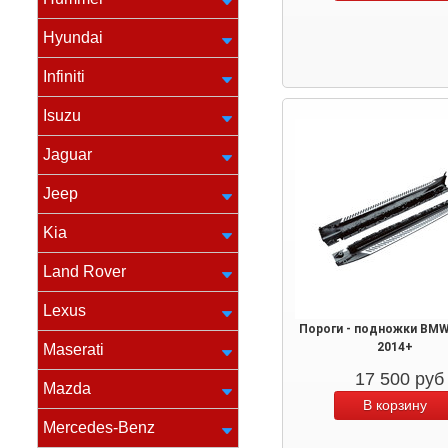
Hyundai
Infiniti
Isuzu
Jaguar
Jeep
Kia
Land Rover
Lexus
Пороги - подножки BMW
2014+
Maserati
17 500
руб
Mazda
Mercedes-Benz