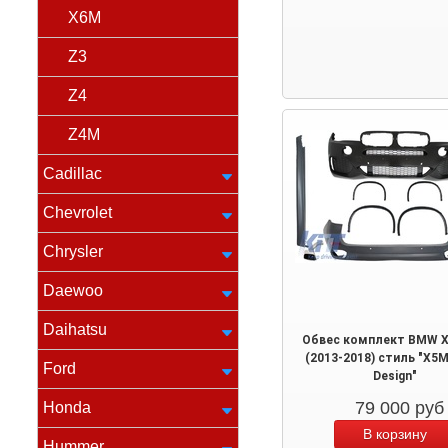
X6M
Z3
Z4
Z4M
Cadillac
Chevrolet
Chrysler
Daewoo
Daihatsu
Обвес комплект BMW X5
(2013-2018) стиль "X5M
Ford
Design"
79 000
руб
Honda
Hummer