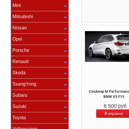
Mini
Mitsubishi
Nissan
Opel
Porsche
Renault
Skoda
SsangYong
Спойлер M Performanc
Subaru
BMW X5 F15
8 500
руб
Suzuki
Toyota
Volkswagen