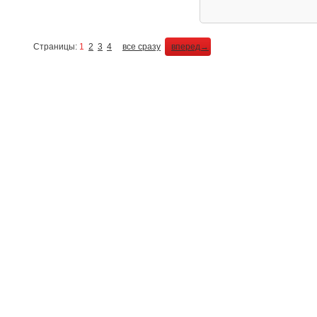
Страницы:
1
2
3
4
все сразу
вперед→