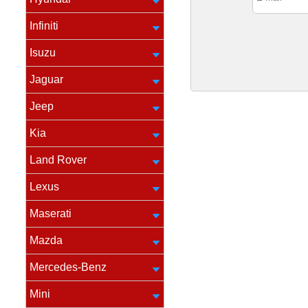
Infiniti
Isuzu
Jaguar
Jeep
Kia
Land Rover
Lexus
Maserati
Mazda
Mercedes-Benz
Mini